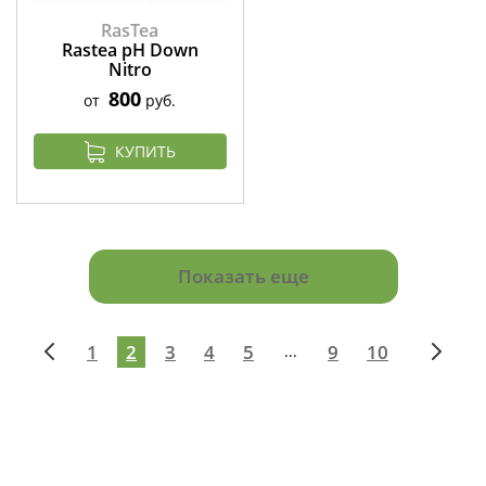
RasTea
Rastea pH Down
Nitro
800
от
руб.
КУПИТЬ
Показать еще
1
2
3
4
5
9
10
...