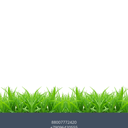
88007772420
+79096420555