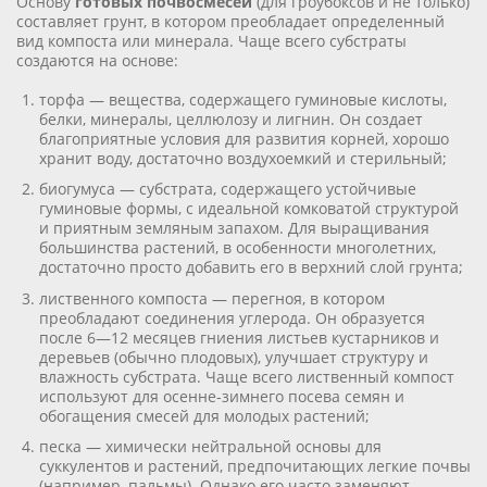
Основу
готовых почвосмесей
(для гроубоксов и не только)
составляет грунт, в котором преобладает определенный
вид компоста или минерала. Чаще всего субстраты
создаются на основе:
торфа — вещества, содержащего гуминовые кислоты,
белки, минералы, целлюлозу и лигнин. Он создает
благоприятные условия для развития корней, хорошо
хранит воду, достаточно воздухоемкий и стерильный;
биогумуса — субстрата, содержащего устойчивые
гуминовые формы, с идеальной комковатой структурой
и приятным земляным запахом. Для выращивания
большинства растений, в особенности многолетних,
достаточно просто добавить его в верхний слой грунта;
лиственного компоста — перегноя, в котором
преобладают соединения углерода. Он образуется
после 6—12 месяцев гниения листьев кустарников и
деревьев (обычно плодовых), улучшает структуру и
влажность субстрата. Чаще всего лиственный компост
используют для осенне-зимнего посева семян и
обогащения смесей для молодых растений;
песка — химически нейтральной основы для
суккулентов и растений, предпочитающих легкие почвы
(например, пальмы). Однако его часто заменяют