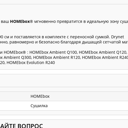
 ваш
HOMEbox
® мгновенно превратится в идеальную зону суш
0 см и поставляется в комплекте с переносной сумкой. Drynet
енно, равномерно и безопасно благодаря дышащей сетчатой ма
и HOMEbox® : HOMEbox Ambient Q100, HOMEbox Ambient Q120
x Ambient Q300, HOMEbox Ambient R120, HOMEbox Ambient R240
20, HOMEbox Evolution R240
HOMEbox
Сушилка
ДАЙТЕ ВОПРОС