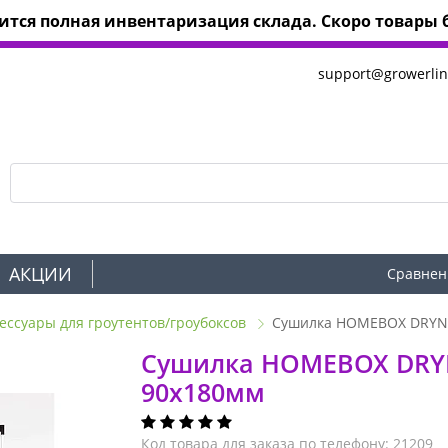
тся полная инвентаризация склада. Скоро товары б
support@growerlin
АКЦИИ
Сравнен
ессуары для гроутентов/гроубоксов
Сушилка HOMEBOX DRYNE
Сушилка HOMEBOX DRY
90x180мм
Код товара для заказа по телефону: 21209