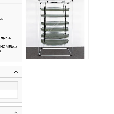
ки
терии.
, HOMEbox
,