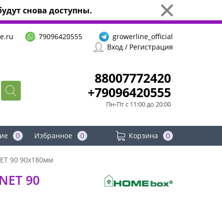
удут снова доступны.
e.ru
79096420555
growerline_official
Вход / Регистрация
88007772420
+79096420555
Пн-Пт с 11:00 до 20:00
ие
0
Избранное
0
Корзина
0
T 90 90x180мм
NET 90