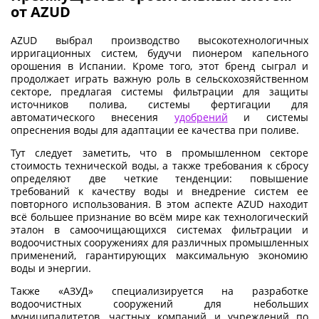
от AZUD
AZUD выбрал производство высокотехнологичных
ирригационных систем, будучи пионером капельного
орошения в Испании. Кроме того, этот бренд сыграл и
продолжает играть важную роль в сельскохозяйственном
секторе, предлагая системы фильтрации для защиты
источников полива, системы фертигации для
автоматического внесения
удобрений
и системы
опреснения воды для адаптации ее качества при поливе.
Тут следует заметить, что в промышленном секторе
стоимость технической воды, а также требования к сбросу
определяют две четкие тенденции: повышение
требований к качеству воды и внедрение систем ее
повторного использования. В этом аспекте AZUD находит
всё большее признание во всём мире как технологический
эталон в самоочищающихся системах фильтрации и
водоочистных сооружениях для различных промышленных
применений, гарантирующих максимальную экономию
воды и энергии.
Также «АЗУД» специализируется на разработке
водоочистных сооружений для небольших
муниципалитетов, частных компаний и учреждений по