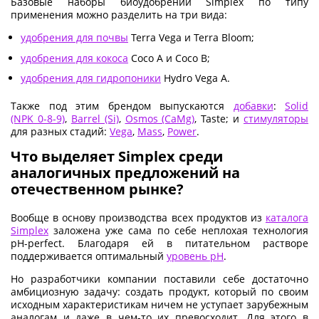
Базовые наборы биоудобрений Simplex по типу
применения можно разделить на три вида:
удобрения для почвы
Terra Vega и Terra Bloom;
удобрения для кокоса
Coco A и Coco B;
удобрения для гидропоники
Hydro Vega A.
Также под этим брендом выпускаются
добавки
:
Solid
(NPK 0-8-9)
,
Barrel (Si)
,
Osmos (CaMg)
, Taste; и
стимуляторы
для разных стадий:
Vega
,
Mass
,
Power
.
Что выделяет Simplex среди
аналогичных предложений на
отечественном рынке?
Вообще в основу производства всех продуктов из
каталога
Simplex
заложена уже сама по себе неплохая технология
pH-perfect. Благодаря ей в питательном растворе
поддерживается оптимальный
уровень pH
.
Но разработчики компании поставили себе достаточно
амбициозную задачу: создать продукт, который по своим
исходным характеристикам ничем не уступает зарубежным
аналогам и даже в чем-то их превосходит. Для этого в