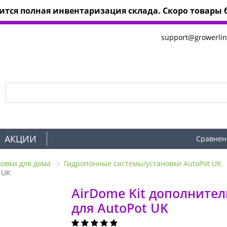
тся полная инвентаризация склада. Скоро товары б
support@growerlin
АКЦИИ
Сравнен
новки для дома
Гидропонные системы/установки AutoPot UK
 UK
AirDome Kit дополните
для AutoPot UK