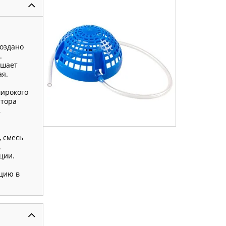
создано
.
чшает
ая.
широкого
атора
,
, смесь
.
ции.
цию в