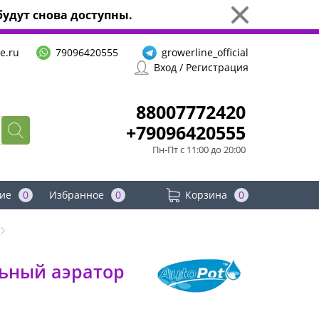
удут снова доступны.
e.ru
79096420555
growerline_official
Вход / Регистрация
88007772420
+79096420555
Пн-Пт с 11:00 до 20:00
ие
0
Избранное
0
Корзина
0
льный аэратор