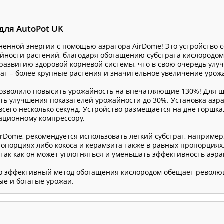
для AutoPot UK
енной энергии с помощью аэратора AirDome! Это устройство 
йности растений, благодаря обогащению субстрата кислородом
развитию здоровой корневой системы, что в свою очередь улу
тат – более крупные растения и значительное увеличение урож
озволило повысить урожайность на впечатляющие 130%! Для 
ать улучшения показателей урожайности до 30%. Установка аэр
всего несколько секунд. Устройство размещается на дне горшка
рационному компрессору.
rDome, рекомендуется использовать легкий субстрат, например
ропорциях либо кокоса и керамзита также в равных пропорциях
 так как он может уплотняться и уменьшать эффективность аэра
но эффективный метод обогащения кислородом обещает револю
ые и богатые урожаи.