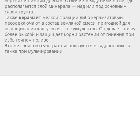
верхних и нижний дренаж. Отличие между ними в том, где
располагается слой минерала — над или под основным
слоем грунта.
Также
керамзит
мелкой фракции либо керамзитовый
песок включают в состав земляной смеси, пригодной для
выращивания кактусов и т. п. суккулентов. Он делает почву
более рыхлой и защищает корни растений от гниения при
избыточном поливе.
Это же свойство субстрата используется в гидропонике, а
также при мульчировании.