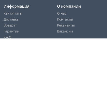
Информация
О компании
Как купить
О нас
Доставка
Контакты
Возврат
Реквизиты
Гарантии
Вакансии
F.A.Q
Cпособы оплаты:
Службы доставки:
Политика конфиденциальности
Карта сайта