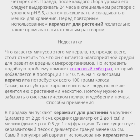
четырех лет. Правда, после каждого сбора урожая его
следует выдерживать 24 часа в специальном растворе с
уровнем pH 5,5, а затем высушивать и складывать в
мешки для хранения. Перед повторным
использованием
керамзит для растений
желательно
также промывать питательным раствором.
Недостатки
Что касается минусов этого минерала, то, прежде всего,
стоит отметить то, что он считается благоприятной средой
для развития вредных микроорганизмов. Но исправить
подобную проблему поможет
кокосовый субстрат
, который
добавляется в пропорции 1 к 10, т. е. на 1 килограмм
керамзита
потребуется всего 100 грамм кокоса.
Также, хотя субстрат хорошо впитывает воду, но всё же
делится ею с растениями неохотно. Поэтому нужно не
забывать о систематическом поливе и удобрении почвы.
Способы применения
В продажу выпускают
керамзит для растений
в крупных
(диаметр от 2 до 4 см), средних (диаметр от 2 до 1 см) и
мелких (диаметр от 0,5 до 1 см) фракциях. Также существует
керамзитовый песок с диаметром гранул менее 0,5 см.
Самый популярный вариант использования
керамзита
—