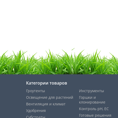
Категории товаров
Гроутенты
Инструменты
Освещение для растений
Горшки и
клонирование
Вентиляция и климат
Контроль pH, EС
Удобрения
Готовые решения
Субстраты