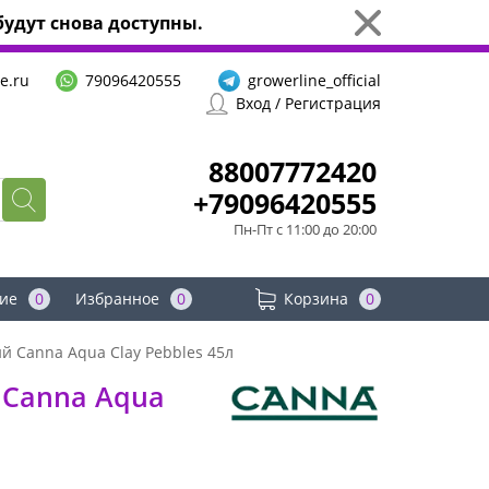
удут снова доступны.
e.ru
79096420555
growerline_official
Вход / Регистрация
88007772420
+79096420555
Пн-Пт с 11:00 до 20:00
ие
0
Избранное
0
Корзина
0
й Canna Aqua Clay Pebbles 45л
 Canna Aqua