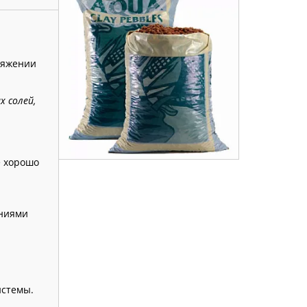
тяжении
х солей,
е хорошо
ениями
истемы.