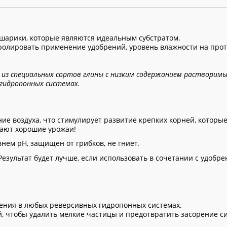
шарики, которые являются идеальным субстратом.
онтролировать применение удобрений, уровень влажности на про
 из специальных сортов глины с низким содержанием растворимы
 гидропонных системах.
ие воздуха, что стимулирует развитие крепких корней, которы
чают хорошие урожаи!
нем рН, защищен от грибков, не гниет.
Результат будет лучше, если использовать в сочетании с удобр
нения в любых реверсивных гидропонных системах.
й, чтобы удалить мелкие частицы и предотвратить засорение с