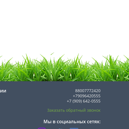
нии
88007772420
+79096420555
+7 (909) 642-0555
Заказать обратный звонок
Мы в социальных сетях: