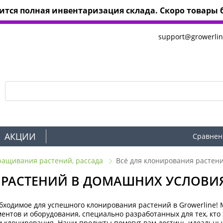
тся полная инвентаризация склада. Скоро товары б
support@growerlin
АКЦИИ
Сравнен
ращивания растений, рассада
Всё для клонирования растен
 РАСТЕНИЙ В ДОМАШНИХ УСЛОВИ
бходимое для успешного клонирования растений в Growerline
ентов и оборудования, специально разработанных для тех, кт
 клонирования. Наши продукты помогут вам достичь идеальных