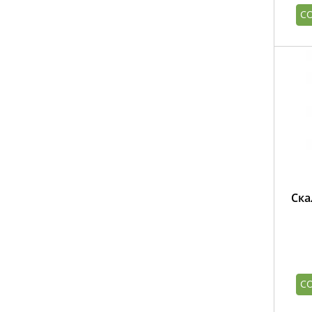
С
Ска
С