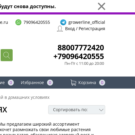
удут снова доступны.
e.ru
79096420555
growerline_official
Вход / Регистрация
88007772420
+79096420555
Пн-Пт с 11:00 до 20:00
ие
0
Избранное
0
Корзина
0
ий в домашних условиях
ЯХ
Сортировать по:
! Мы предлагаем широкий ассортимент
о хочет размножать свои любимые растения
 результатов, обеспечивая здоровый рост и