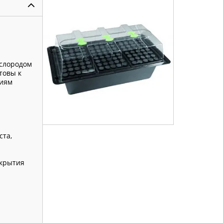
ислородом
товы к
ниям
ста,
ткрытия