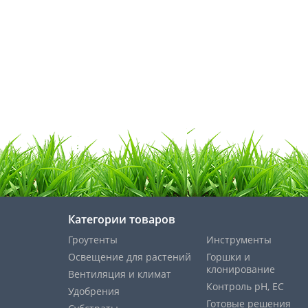
Категории товаров
Гроутенты
Инструменты
Освещение для растений
Горшки и
клонирование
Вентиляция и климат
Контроль pH, EС
Удобрения
Готовые решения