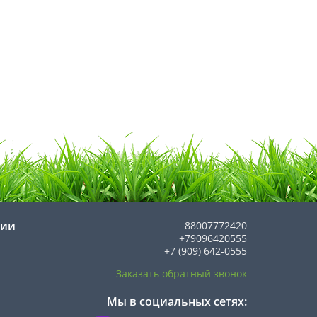
нии
88007772420
+79096420555
+7 (909) 642-0555
Заказать обратный звонок
Мы в социальных сетях: