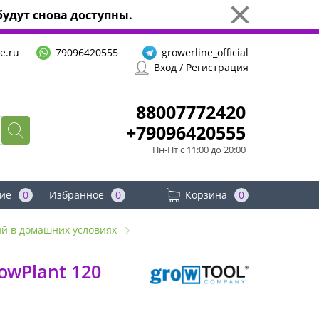
удут снова доступны.
e.ru
79096420555
growerline_official
Вход / Регистрация
88007772420
+79096420555
Пн-Пт с 11:00 до 20:00
ие
0
Избранное
0
Корзина
0
ий в домашних условиях
owPlant 120