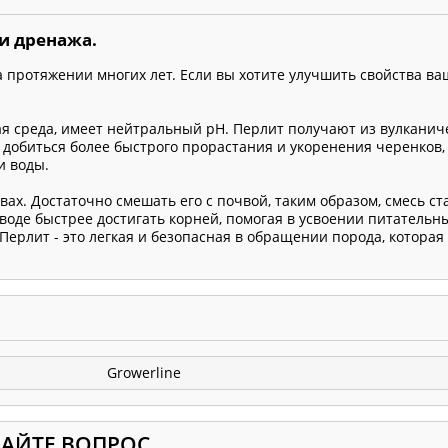
и дренажа.
 протяжении многих лет. Если вы хотите улучшить свойства ва
ая среда, имеет нейтральный pH. Перлит получают из вулканич
 добиться более быстрого прорастания и укоренения черенков,
и воды.
ах. Достаточно смешать его с почвой, таким образом, смесь ст
и воде быстрее достигать корней, помогая в усвоении питательн
 Перлит - это легкая и безопасная в обращении порода, которая
Growerline
ДАЙТЕ ВОПРОС