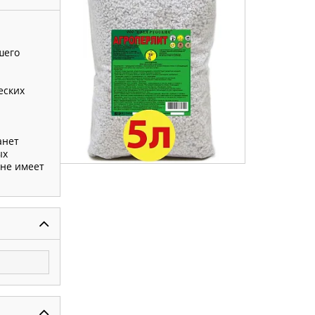
шего
еских
анет
ых
 не имеет