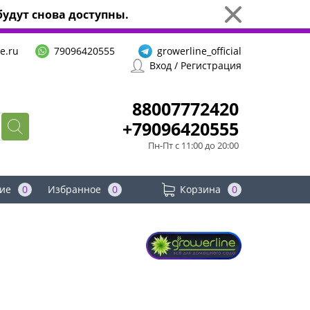
удут снова доступны.
e.ru
79096420555
growerline_official
Вход / Регистрация
88007772420
+79096420555
Пн-Пт с 11:00 до 20:00
ие
0
Избранное
0
Корзина
0