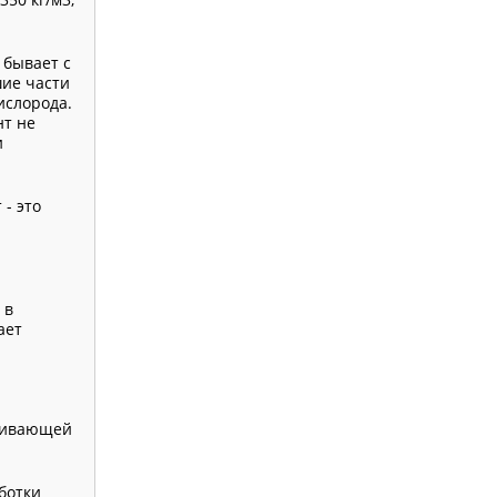
 бывает с
шие части
ислорода.
нт не
и
- это
 в
ает
рживающей
ботки