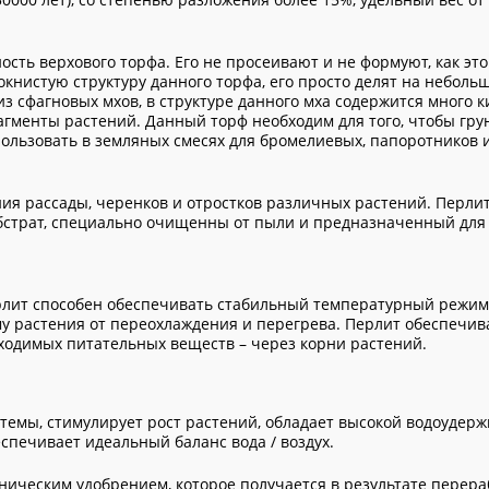
ость верхового торфа. Его не просеивают и не формуют, как это
книстую структуру данного торфа, его просто делят на неболь
из сфагновых мхов, в структуре данного мха содержится много к
гменты растений. Данный торф необходим для того, чтобы гру
пользовать в земляных смесях для бромелиевых, папоротников 
я рассады, черенков и отростков различных растений. Перлит 
убстрат, специально очищенны от пыли и предназначенный для
рлит способен обеспечивать стабильный температурный режим
у растения от переохлаждения и перегрева. Перлит обеспечив
ходимых питательных веществ – через корни растений.
темы, стимулирует рост растений, обладает высокой водоуде
спечивает идеальный баланс вода / воздух.
аническим удобрением, которое получается в результате перера