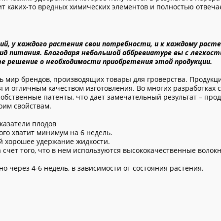
т каких-то вредных химических элементов и полностью отвеча
й, у каждого растения свои потребности, и к каждому раст
 вид питания. Благодаря небольшой аббревиатуре вы с легкос
те решение о необходимости приобретения этой продукции.
сь мир брендов, производящих товары для гроверства. Продукц
 и отличным качеством изготовления. Во многих разработках 
собственные патенты, что дает замечательный результат – про
воим свойствам.
оказатели плодов
ого хватит минимум на 6 недель.
й хорошее удержание жидкости.
а счет того, что в нем используются высококачественные волокн
 через 4-6 недель, в зависимости от состояния растения.