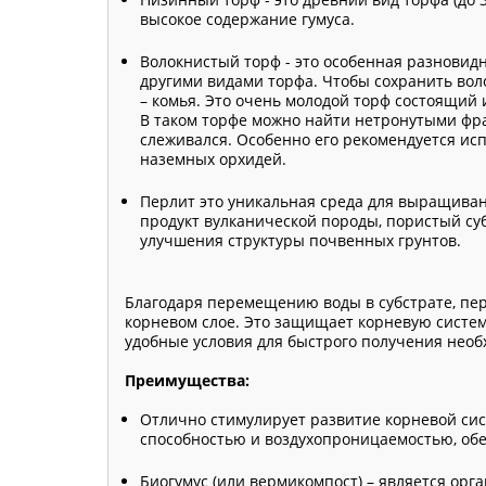
высокое содержание гумуса.
Волокнистый торф - это особенная разновидн
другими видами торфа. Чтобы сохранить воло
– комья. Это очень молодой торф состоящий 
В таком торфе можно найти нетронутыми фра
слеживался. Особенно его рекомендуется ис
наземных орхидей.
Перлит это уникальная среда для выращивани
продукт вулканической породы, пористый с
улучшения структуры почвенных грунтов.
Благодаря перемещению воды в субстрате, пе
корневом слое. Это защищает корневую систем
удобные условия для быстрого получения необ
Преимущества:
Отлично стимулирует развитие корневой сис
способностью и воздухопроницаемостью, обе
Биогумус (или вермикомпост) – является орг