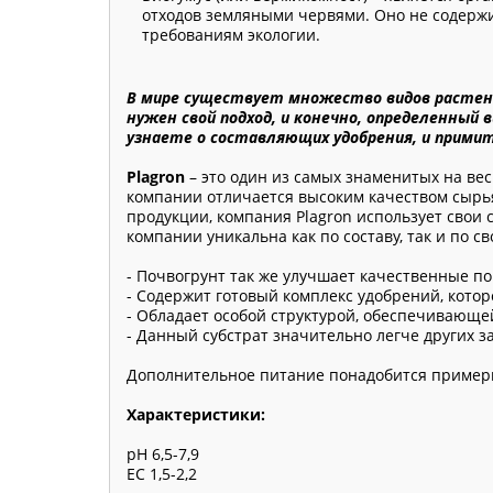
отходов земляными червями. Оно не содержи
требованиям экологии.
В мире существует множество видов растени
нужен свой подход, и конечно, определенный
узнаете о составляющих удобрения, и прими
Plagron
– это один из самых знаменитых на ве
компании отличается высоким качеством сырья
продукции, компания Plagron использует свои 
компании уникальна как по составу, так и по с
- Почвогрунт так же улучшает качественные п
- Содержит готовый комплекс удобрений, котор
- Обладает особой структурой, обеспечивающе
- Данный субстрат значительно легче других з
Дополнительное питание понадобится примерно
Характеристики:
pH 6,5-7,9
EC 1,5-2,2