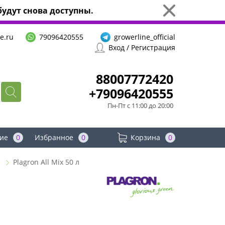
удут снова доступны.
e.ru
79096420555
growerline_official
Вход / Регистрация
88007772420
+79096420555
Пн-Пт с 11:00 до 20:00
ие
0
Избранное
0
Корзина
0
й
Plagron All Mix 50 л