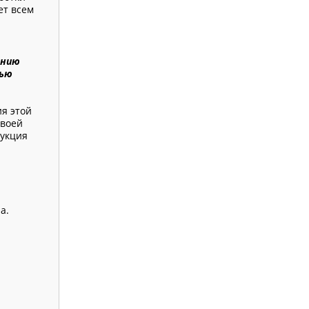
ет всем
ению
тью
ия этой
своей
дукция
а.