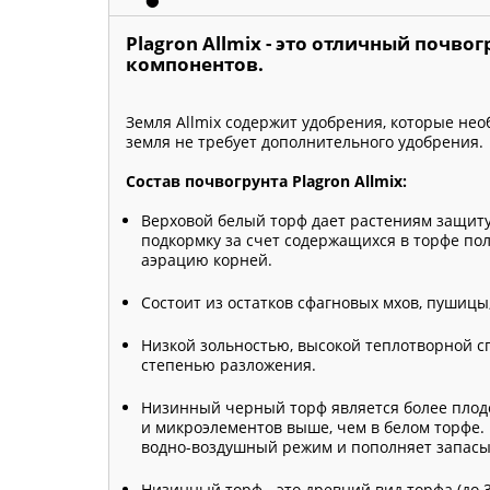
Plagron Allmix - это отличный почво
компонентов.
Земля Allmix содержит удобрения, которые нео
земля не требует дополнительного удобрения.
Состав почвогрунта Plagron Allmix:
Верховой белый торф дает растениям защиту
подкормку за счет содержащихся в торфе по
аэрацию корней.
Состоит из остатков сфагновых мхов, пушицы,
Низкой зольностью, высокой теплотворной с
степенью разложения.
Низинный черный торф является более плодо
и микроэлементов выше, чем в белом торфе. 
водно-воздушный режим и пополняет запасы
Низинный торф - это древний вид торфа (до 3