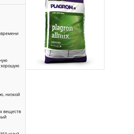
о времени
нную
, хорошую
ю, низкой
ых веществ
ный
350 кг/м3,