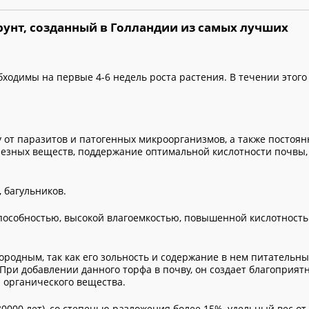
грунт, созданный в Голландии из самых лучших
бходимы на первые 4-6 недель роста растения. В течении этог
 от паразитов и патогенных микроорганизмов, а также постоя
лезных веществ, поддержание оптимальной кислотности почвы
 багульников.
пособностью, высокой влагоемкостью, повышенной кислотность
родным, так как его зольность и содержание в нем питательн
При добавлении данного торфа в почву, он создает благоприят
 органического вещества.
0000 лет), со степенью разложения более 15%, удельный вес от 