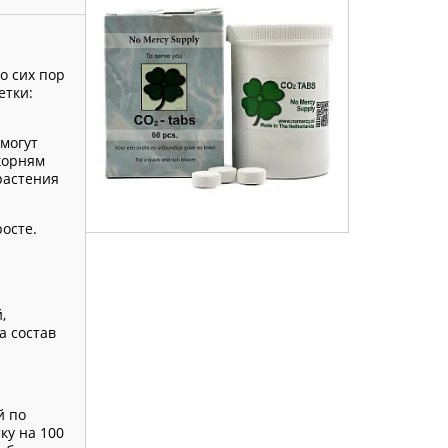
о сих пор
етки:
могут
корням
растения
осте.
,
а состав
й по
ку на 100