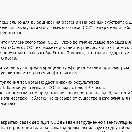
специально для выращивания растений на разных субстратах. Д
ые системы доставки углекислого газа (CO2), теперь наши табл
ффективные!
том углекислого газа (CO2). Плохо вентилируемые помещения 
ью таблеток CO2 вы можете доставить углекислый газ прямо к 
з ненужных сложных обработок. Помните, что только здоровые 
о роста.
м магния, для предотвращения дефицита магния при быстром р
 увеличивается усвоение фотосинтеза.
тупления темноты не дает никаких результатов!
 Таблетки удерживают СО2 в воде около 4-6 часов.
ески чистым и не представляет опасности для людей, растений
количествах. Таблетки не оказывают существенного влияния н
изиться.
 закрытых садах дефицит CO2 вызван затрудненной вентиляцие
аши растения (или рассада) здоровы, используйте одну таблет