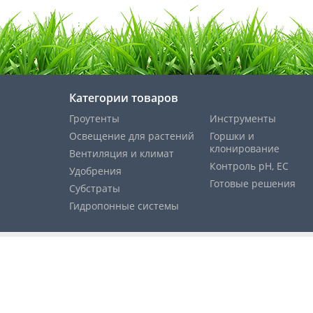
Категории товаров
Гроутенты
Инструменты
Освещение для растений
Горшки и
клонирование
Вентиляция и климат
Контроль pH, EС
Удобрения
Готовые решения
Субстраты
Гидропонные системы
Cпособы оплаты: