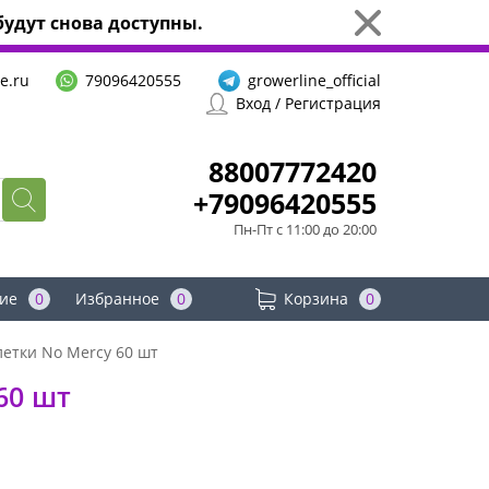
удут снова доступны.
e.ru
79096420555
growerline_official
Вход / Регистрация
88007772420
+79096420555
Пн-Пт с 11:00 до 20:00
ие
0
Избранное
0
Корзина
0
летки No Mercy 60 шт
60 шт