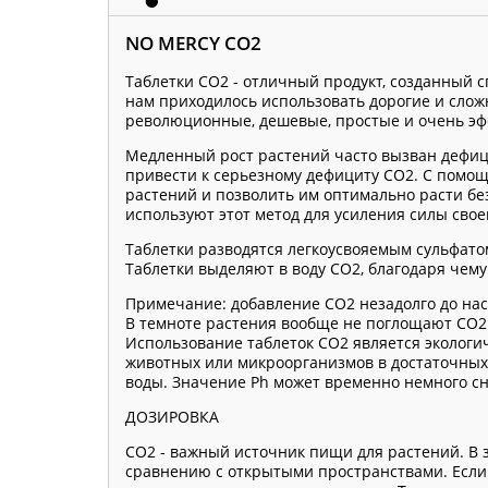
NO MERCY CO2
Таблетки CO2 - отличный продукт, созданный 
нам приходилось использовать дорогие и сложн
революционные, дешевые, простые и очень э
Медленный рост растений часто вызван дефици
привести к серьезному дефициту CO2. С помощ
растений и позволить им оптимально расти бе
используют этот метод для усиления силы своег
Таблетки разводятся легкоусвояемым сульфато
Таблетки выделяют в воду СО2, благодаря чему
Примечание: добавление CO2 незадолго до нас
В темноте растения вообще не поглощают СО2.
Использование таблеток CO2 является экологич
животных или микроорганизмов в достаточных 
воды. Значение Ph может временно немного сн
ДОЗИРОВКА
CO2 - важный источник пищи для растений. В
сравнению с открытыми пространствами. Если в