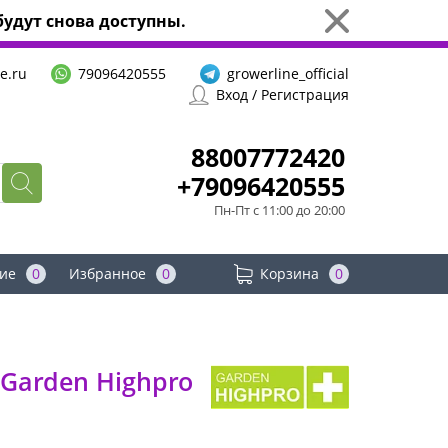
удут снова доступны.
e.ru
79096420555
growerline_official
Вход / Регистрация
88007772420
+79096420555
Пн-Пт с 11:00 до 20:00
ие
0
Избранное
0
Корзина
0
Garden Highpro