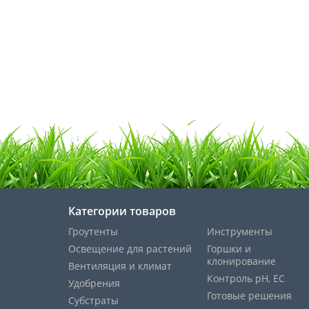
Категории товаров
Гроутенты
Инструменты
Освещение для растений
Горшки и
клонирование
Вентиляция и климат
Контроль pH, EС
Удобрения
Готовые решения
Субстраты