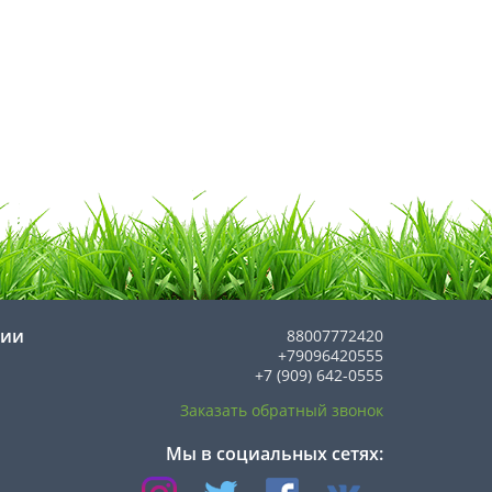
нии
88007772420
+79096420555
+7 (909) 642-0555
Заказать обратный звонок
Мы в социальных сетях: