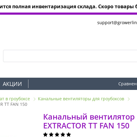
тся полная инвентаризация склада. Скоро товары б
support@growerlin
АКЦИИ
Сравнен
ат в гроубоксе
Канальные вентиляторы для гроубоксов
R TT FAN 150
Канальный вентилятор 
EXTRACTOR TT FAN 150