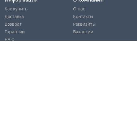
Как купить
О нас
Доставка
Контакты
Возврат
Реквизиты
Гарантии
Вакансии
F.A.Q
Cпособы оплаты:
Службы доставки:
Политика конфиденциальности
Карта сайта
© Copyright 2026