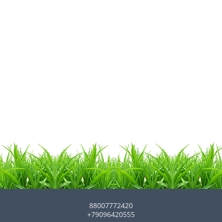
88007772420
+79096420555