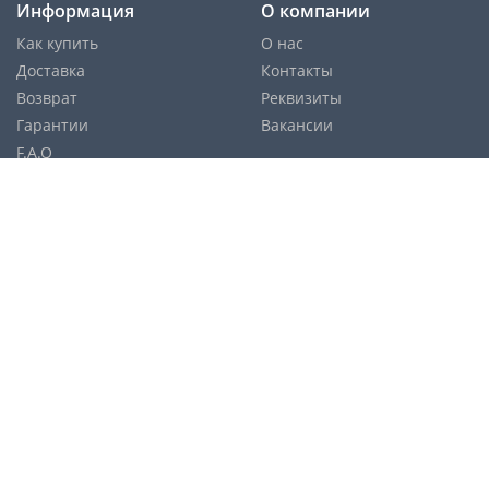
Информация
О компании
Как купить
О нас
Доставка
Контакты
Возврат
Реквизиты
Гарантии
Вакансии
F.A.Q
Cпособы оплаты:
Службы доставки:
Политика конфиденциальности
Карта сайта
© Copyright 2026