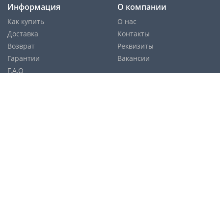
Информация
О компании
Как купить
О нас
Доставка
Контакты
Возврат
Реквизиты
Гарантии
Вакансии
F.A.Q
Cпособы оплаты:
Службы доставки:
Политика конфиденциальности
Карта сайта
© Copyright 2026