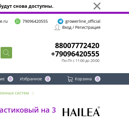
удут снова доступны.
e.ru
79096420555
growerline_official
Вход / Регистрация
88007772420
+79096420555
Пн-Пт с 11:00 до 20:00
ие
0
Избранное
0
Корзина
0
понных систем
астиковый на 3