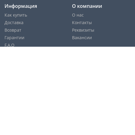
Информация
О компании
Как купить
О нас
Доставка
Контакты
Возврат
Реквизиты
Гарантии
Вакансии
F.A.Q
Cпособы оплаты:
Службы доставки:
Политика конфиденциальности
Карта сайта