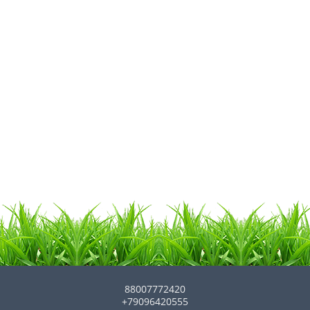
88007772420
+79096420555