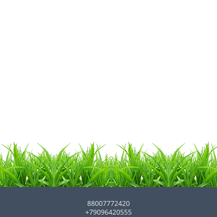
88007772420
+79096420555