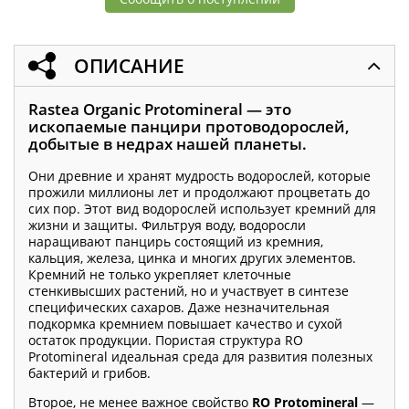
ОПИСАНИЕ
Rastea Organic Protominerаl — это
ископаемые панцири протоводорослей,
добытые в недрах нашей планеты.
Они древние и хранят мудрость водорослей, которые
прожили миллионы лет и продолжают процветать до
сих пор. Этот вид водорослей использует кремний для
жизни и защиты. Фильтруя воду, водоросли
наращивают панцирь состоящий из кремния,
кальция, железа, цинка и многих других элементов.
Кремний не только укрепляет клеточные
стенкивысших растений, но и участвует в синтезе
специфических сахаров. Даже незначительная
подкормка кремнием повышает качество и сухой
остаток продукции. Пористая структура RO
Protominerаl идеальная среда для развития полезных
бактерий и грибов.
Второе, не менее важное свойство
RO Protominerаl
—