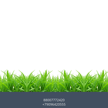
88007772420
+79096420555