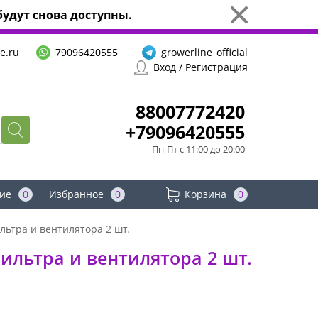
удут снова доступны.
e.ru
79096420555
growerline_official
Вход / Регистрация
88007772420
+79096420555
Пн-Пт с 11:00 до 20:00
ие
0
Избранное
0
Корзина
0
льтра и вентилятора 2 шт.
ильтра и вентилятора 2 шт.