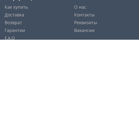
Как купить
О нас
Доставка
Контакты
Возврат
Реквизиты
Гарантии
Вакансии
F.A.Q
Cпособы оплаты:
Службы доставки:
Политика конфиденциальности
Карта сайта
© Copyright 2026