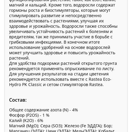
магний и кальций. Кроме того, водоросли содержат
гормоны роста и биостимуляторы, которые могут
стимулировать развитие и непосредственно
взаимодействовать с растениями, улучшая их
здоровье и урожайность. Водоросли также способны
увеличивать устойчивость растений к болезням и
вредителям, так же принимать участие в борьбе с
грибковыми инфекциями. В конечном итоге
использование удобрений на основе водорослей
может улучшить здоровье и повысить урожайность
растений.
Дпя удобства подкормки растений открытого грунта
рекомендуется применять опрыскивание по листу.
Для улучшения результатов на стадии цветения
рекомендуется использовать вместе с Rastea Eco-
Hydro PK Classiс и сетом стимуляторов Rastea.
Состав:
Общее содержание азота (N) - 4%
Фосфор (P2O5) - 1 %
Калий (K2O) - 6%
Магний (MgO); Сера (SO3); Железо (Fe ЭДДГА); Бор;
Марганец (ЭДТА); Цинк (ЭДТА); Медь(ЭДТА); Кобальт