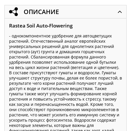
ОПИСАНИЕ
Rastea Soil Auto-Flowering
- однокомпонентное удобрение для автоцветущих
растений. Отечественный аналог европейских
универсальных решений для однолетних растений
открытого (аут) грунта и домашних горшечных
растений. Сбалансированная формула данного
удобрения позволяет использование одной бутылки
на весь цикл жизни растений (вегетация и цветение).
В составе присутствуют гуматы и водоросли. Гуматы
улучшают структуру почвы, делая ее более пористой, в
результате чего корни растений получают лучший
доступ к воде и питательным веществам. Также
гуматы также могут улучшить формирование корней
растения и повысить устойчивость к стрессу, такому
как засуха и перенасыщенность водой. Кроме того,
они способствуют проникновению микроэлементов в
растение, что может усилить его иммунную систему и
ускорить процесс фотосинтеза. Водоросли содержат
некоторые элементы, которые важны для
функционирования растений, такие как азот, калий,