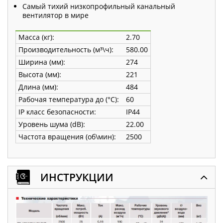
Самый тихий низкопрофильный канальный
вентилятор в мире
Масса (кг):
2.70
Производительность (м³\ч):
580.00
Ширина (мм):
274
Высота (мм):
221
Длина (мм):
484
Рабочая температура до (°С):
60
IP класс безопасности:
IP44
Уровень шума (dB):
22.00
Частота вращения (об\мин):
2500
ИНСТРУКЦИИ