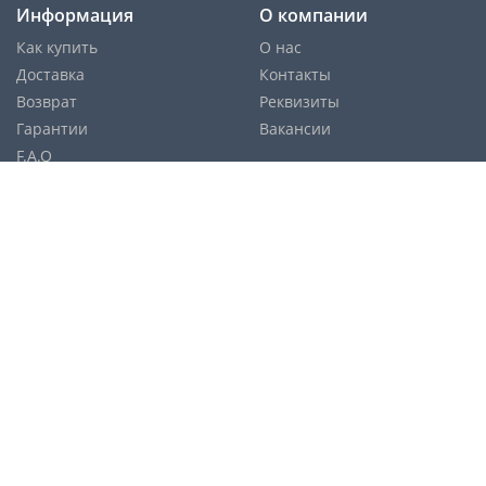
Информация
О компании
Как купить
О нас
Доставка
Контакты
Возврат
Реквизиты
Гарантии
Вакансии
F.A.Q
Cпособы оплаты:
Службы доставки:
Политика конфиденциальности
Карта сайта
© Copyright 2026