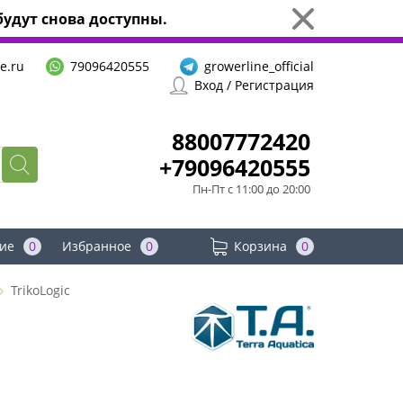
удут снова доступны.
e.ru
79096420555
growerline_official
Вход / Регистрация
88007772420
+79096420555
Пн-Пт с 11:00 до 20:00
ие
0
Избранное
0
Корзина
0
TrikoLogic