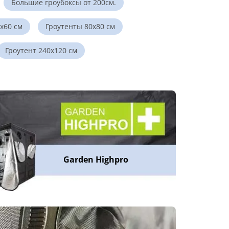
Большие гроубоксы от 200см.
х60 см
Гроутенты 80х80 см
Гроутент 240х120 см
Garden Highpro