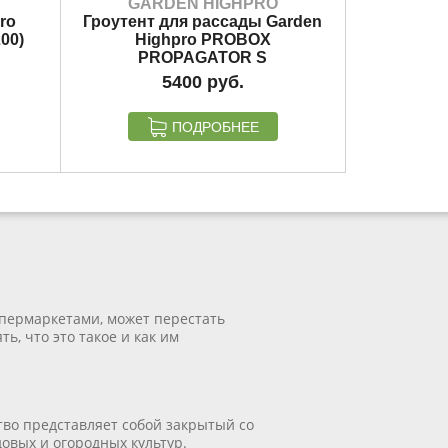
GARDEN HIGHPRO
ro
Гроутент для рассады Garden
00)
Highpro PROBOX
PROPAGATOR S
5400
ПОДРОБНЕЕ
упермаркетами, может перестать
ь, что это такое и как им
тво представляет собой закрытый со
овых и огородных культур.