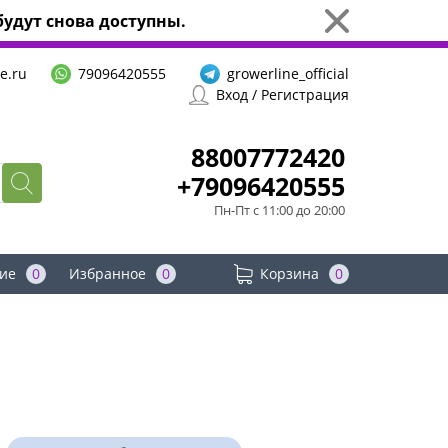
удут снова доступны.
e.ru
79096420555
growerline_official
Вход / Регистрация
88007772420
+79096420555
Пн-Пт с 11:00 до 20:00
ие
0
Избранное
0
Корзина
0