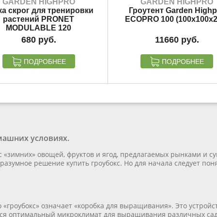
GARDEN HIGHPRO
GARDEN HIGHPRO
ка скрог для тренировки
Гроутент Garden Highp
растений PRONET
ECOPRO 100 (100x100x2
MODULABLE 120
680
11660
ПОДРОБНЕЕ
ПОДРОБНЕЕ
машних условиях.
 «зимних» овощей, фруктов и ягод, предлагаемых рынками и с
разумное решение купить гроубокс. Но для начала следует понят
 «гроубокс» означает «коробка для выращивания». Это устройс
ётся оптимальный микроклимат для выращивания различных сад