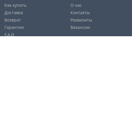
Как купить
О нас
Доставка
Контакты
Возврат
Реквизиты
Гарантии
Вакансии
F.A.Q
Cпособы оплаты:
Службы доставки:
Политика конфиденциальности
Карта сайта
© Copyright 2026