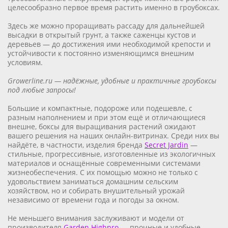
целесообразно первое время растить именно в гроубоксах.
Здесь же можно проращивать рассаду для дальнейшей
высадки в открытый грунт, а также саженцы кустов и
деревьев — до достижения ими необходимой крепости и
устойчивости к постоянно изменяющимся внешним
условиям.
Growerline.ru — надёжные, удобные и практичные гроубоксы
под любые запросы!
Большие и компактные, подороже или подешевле, с
разным наполнением и при этом ещё и отличающиеся
внешне, боксы для выращивания растений ожидают
вашего решения на наших онлайн-витринах. Среди них вы
найдёте, в частности, изделия бренда
Secret Jardin
—
стильные, прогрессивные, изготовленные из экологичных
материалов и оснащённые современными системами
жизнеобеспечения. С их помощью можно не только с
удовольствием заниматься домашним сельским
хозяйством, но и собирать внушительный урожай
независимо от времени года и погоды за окном.
Не меньшего внимания заслуживают и модели от
производителя
Garden Highpro
— прочные и удобные