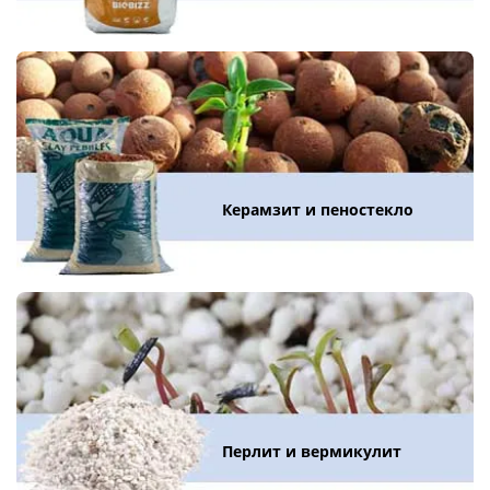
Керамзит и пеностекло
Перлит и вермикулит