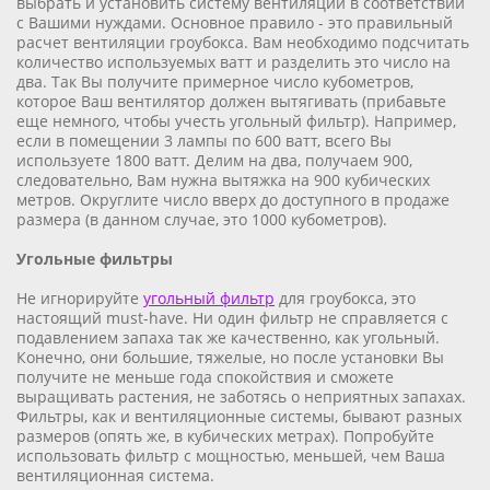
выбрать и установить систему вентиляции в соответствии
с Вашими нуждами. Основное правило - это правильный
расчет вентиляции гроубокса. Вам необходимо подсчитать
количество используемых ватт и разделить это число на
два. Так Вы получите примерное число кубометров,
которое Ваш вентилятор должен вытягивать (прибавьте
еще немного, чтобы учесть угольный фильтр). Например,
если в помещении 3 лампы по 600 ватт, всего Вы
используете 1800 ватт. Делим на два, получаем 900,
следовательно, Вам нужна вытяжка на 900 кубических
метров. Округлите число вверх до доступного в продаже
размера (в данном случае, это 1000 кубометров).
Угольные фильтры
Не игнорируйте
угольный фильтр
для гроубокса, это
настоящий must-have. Ни один фильтр не справляется с
подавлением запаха так же качественно, как угольный.
Конечно, они большие, тяжелые, но после установки Вы
получите не меньше года спокойствия и сможете
выращивать растения, не заботясь о неприятных запахах.
Фильтры, как и вентиляционные системы, бывают разных
размеров (опять же, в кубических метрах). Попробуйте
использовать фильтр с мощностью, меньшей, чем Ваша
вентиляционная система.