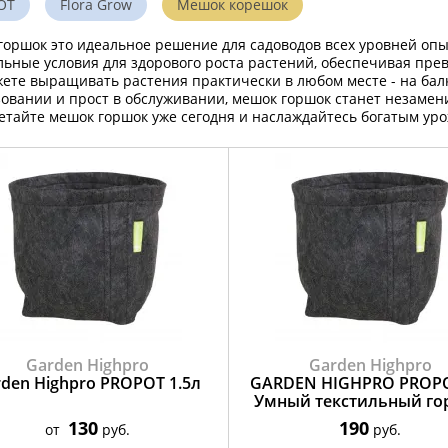
OT
Flora Grow
Мешок корешок
оршок это идеальное решение для садоводов всех уровней оп
ьные условия для здорового роста растений, обеспечивая пр
ете выращивать растения практически в любом месте - на балк
овании и прост в обслуживании, мешок горшок станет незаме
тайте мешок горшок уже сегодня и наслаждайтесь богатым ур
Garden Highpro
Garden Highpro
den Highpro PROPOT 1.5л
GARDEN HIGHPRO PROPO
Умный текстильный г
130
190
от
руб.
руб.