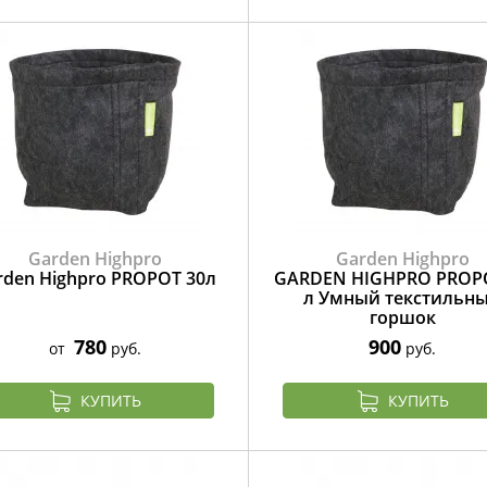
Garden Highpro
Garden Highpro
rden Highpro PROPOT 30л
GARDEN HIGHPRO PROP
л Умный текстильн
горшок
780
900
от
руб.
руб.
КУПИТЬ
КУПИТЬ