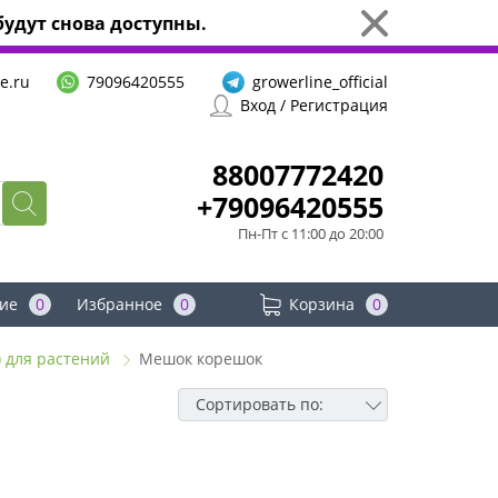
удут снова доступны.
e.ru
79096420555
growerline_official
Вход / Регистрация
88007772420
+79096420555
Пн-Пт с 11:00 до 20:00
ие
0
Избранное
0
Корзина
0
) для растений
Мешок корешок
Сортировать по: