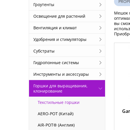
PROP
Гроутенты
Мешок г
Освещение для растений
оптимал
вы смож
Вентиляция и климат
использ
Приобре
Удобрения и стимуляторы
Субстраты
Гидропонные системы
Инструменты и аксессуары
Горшки для выращивания,
клонирование
Текстильные горшки
Gar
AERO-POT (Китай)
AIR-POT® (Англия)