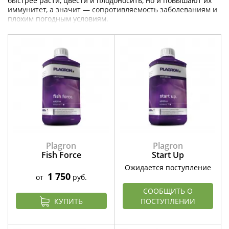
быстрее расти, цвести и плодоносить, но и повышают их
иммунитет, а значит — сопротивляемость заболеваниям и
плохим погодным условиям.
Plagron
Plagron
Fish Force
Start Up
Ожидается поступление
1 750
от
руб.
СООБЩИТЬ О
КУПИТЬ
ПОСТУПЛЕНИИ