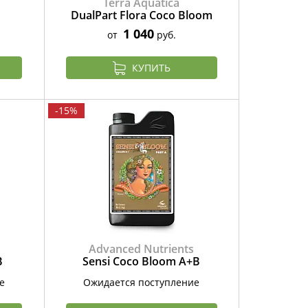
Terra Aquatica
DualPart Flora Coco Bloom
1 040
от
руб.
КУПИТЬ
-15%
Advanced Nutrients
В
Sensi Coco Bloom А+В
е
Ожидается поступление