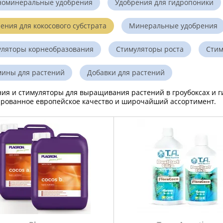
номинеральные удобрения
Удобрения для гидропоники
ения для кокосового субстрата
Минеральные удобрения
уляторы корнеобразования
Стимуляторы роста
Стим
мины для растений
Добавки для растений
ия и стимуляторы для выращивания растений в гроубоксах и ги
ированное европейское качество и широчайший ассортимент.