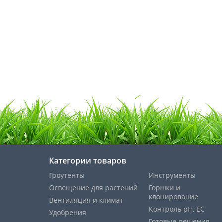
Категории товаров
Гроутенты
Инструменты
Освещение для растений
Горшки и
клонирование
Вентиляция и климат
Контроль pH, EС
Удобрения
Готовые решения