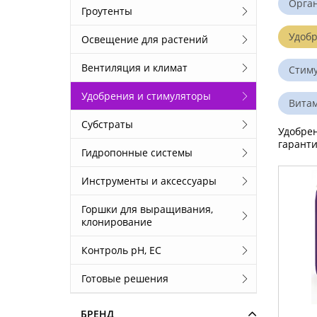
Орга
Гроутенты
Удобр
Освещение для растений
Вентиляция и климат
Стим
Удобрения и стимуляторы
Вита
Субстраты
Удобрен
гарант
Гидропонные системы
Инструменты и аксессуары
Горшки для выращивания,
клонирование
Контроль pH, EС
Готовые решения
БРЕНД