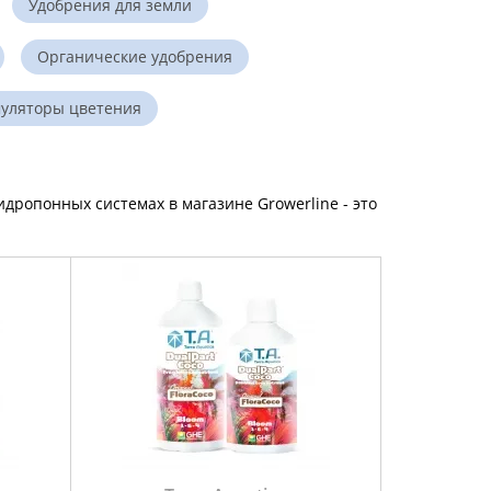
Удобрения для земли
Органические удобрения
уляторы цветения
дропонных системах в магазине Growerline - это