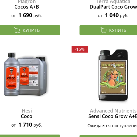
Plagron
Terra Aquatica
Cocos A+B
DualPart Coco Grow
1 690
1 040
от
руб.
от
руб.
КУПИТЬ
КУПИТЬ
-15%
Hesi
Advanced Nutrients
Coco
Sensi Coco Grow А+
1 710
от
руб.
Ожидается поступлени