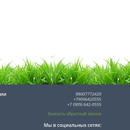
нии
88007772420
+79096420555
+7 (909) 642-0555
Заказать обратный звонок
Мы в социальных сетях: