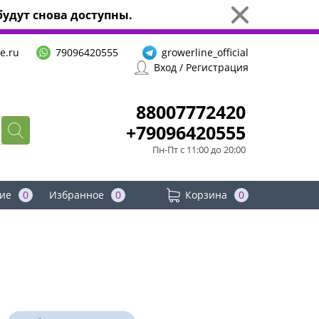
удут снова доступны.
e.ru
79096420555
growerline_official
Вход / Регистрация
88007772420
+79096420555
Пн-Пт с 11:00 до 20:00
ие
0
Избранное
0
Корзина
0